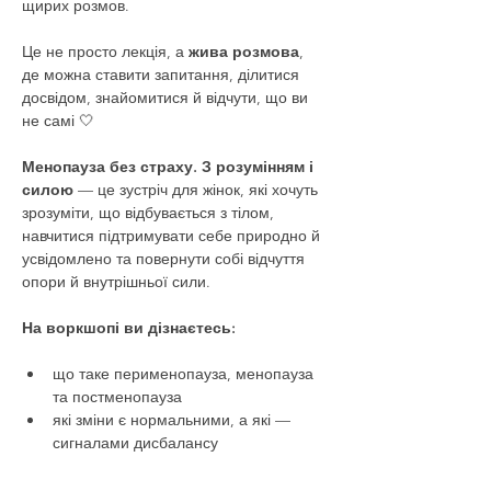
щирих розмов.
Це не просто лекція, а 
жива розмова
, 
де можна ставити запитання, ділитися 
досвідом, знайомитися й відчути, що ви 
не самі 🤍
Менопауза без страху. З розумінням і 
силою
 — це зустріч для жінок, які хочуть 
зрозуміти, що відбувається з тілом, 
навчитися підтримувати себе природно й 
усвідомлено та повернути собі відчуття 
опори й внутрішньої сили.
На воркшопі ви дізнаєтесь: 
що таке перименопауза, менопауза 
та постменопауза 
які зміни є нормальними, а які — 
сигналами дисбалансу 