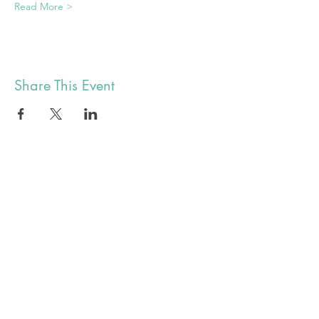
Read More >
Share This Event
alex@botyuk.ca
BUY
SELL