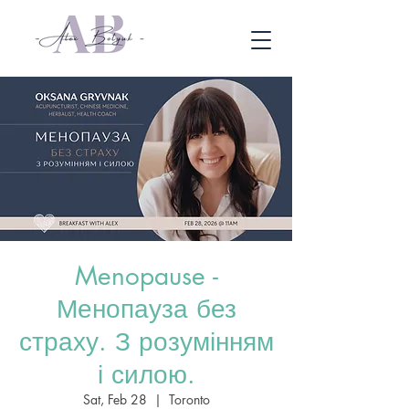
Menopause -
Менопауза без
страху. З розумінням
і силою.
Sat, Feb 28
  |  
Toronto